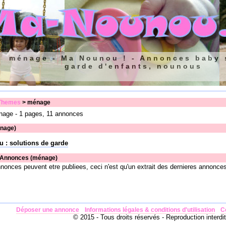
ménage - Ma Nounou ! - Annonces baby s
garde d'enfants, nounous
Themes
> ménage
age - 1 pages, 11 annonces
nage)
u : solutions de garde
 Annonces (ménage)
nnonces peuvent etre publiees, ceci n'est qu'un extrait des dernieres annonce
Déposer une annonce
Informations légales & conditions d'utilisation
C
© 2015 - Tous droits réservés - Reproduction interdit