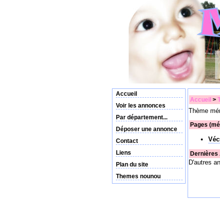
Accueil
Accueil
>
Voir les annonces
Thème mén
Par département...
Pages (mé
Déposer une annonce
Véc
Contact
Liens
Dernières
D'autres a
Plan du site
Themes nounou